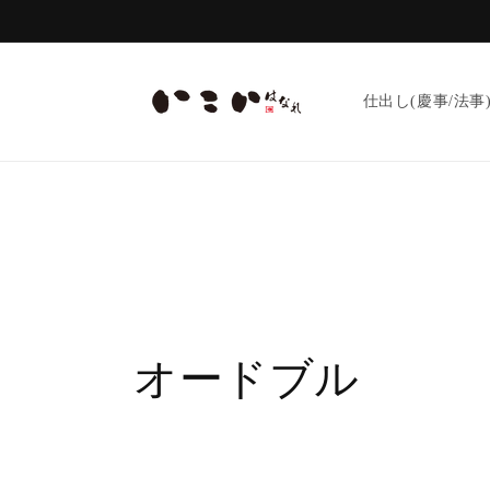
コンテ
ンツに
進む
仕出し(慶事/法事
コ
オードブル
レ