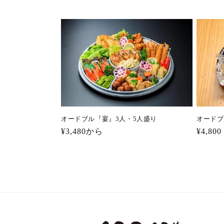
ク
シ
ョ
ン
:
オードブル『宴』3人・5人盛り
オードブ
通
¥3,480から
通
¥4,800
常
常
価
価
格
格